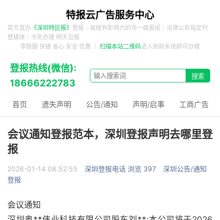
特报云广告服务中心
官方直办
《深圳特区报》
登报｜省级有影响力的市一级报纸｜法律公告指定刊
登媒体｜今天办理 明天见报
零跑腿 快捷 省心 安全 优惠 ｜
扫描本站二维码
进入自助系统即可办理
登报热线(微信):
18666222783
首页
遗失声明
公告/通知
声明/启事
工商广告
会议通知登报范本，深圳登报声明去哪里登
报
2026-01-14 08:52:55
深圳登报电话
浏览 397
深圳公告/通知
登报
会议通知
深圳奥**伟业科技有限公司股东刘**:本公司将于2026