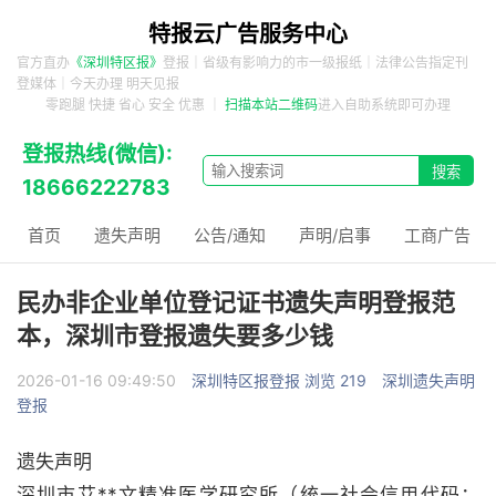
特报云广告服务中心
官方直办
《深圳特区报》
登报｜省级有影响力的市一级报纸｜法律公告指定刊
登媒体｜今天办理 明天见报
零跑腿 快捷 省心 安全 优惠 ｜
扫描本站二维码
进入自助系统即可办理
登报热线(微信):
18666222783
首页
遗失声明
公告/通知
声明/启事
工商广告
民办非企业单位登记证书遗失声明登报范
本，深圳市登报遗失要多少钱
2026-01-16 09:49:50
深圳特区报登报
浏览 219
深圳遗失声明
登报
遗失声明
深圳市艾**文精准医学研究所（统一社会信用代码：